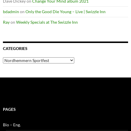
Dave Dickey
on
Change Your Mind album 2021
bdadmin
on
Only the Good Die Young – Live | Swizzle Inn
Ray
on
Weekly Specials at The Swizzle Inn
CATEGORIES
Categories
PAGES
Bio – Eng.