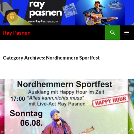
Skip
to
content
Search
Ray Pasnen
PRIMAR
MENU
Category Archives: Nordhemmern Sportfest