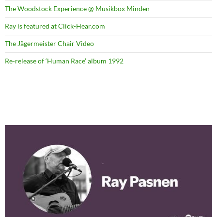
The Woodstock Experience @ Musikbox Minden
Ray is featured at Click-Hear.com
The Jägermeister Chair Video
Re-release of ‘Human Race’ album 1992