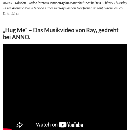
ANNO – Minden – Jeden letzten Donnerstag im Monat heißt es bei uns : Thirsty Thursday
– Live Acoustic Musik & Good Times mit Ray Pasnen. Wir freuen uns auf Euren Besuch.
Eintritt frei!
„Hug Me“ – Das Musikvideo von Ray, gedreht
bei ANNO.