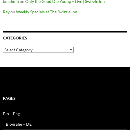
bdadmin
on
Only the Good Die Young – Live | Swizzle Inn
Ray
on
Weekly Specials at The Swizzle Inn
CATEGORIES
Categories
PAGES
Bio – Eng.
Biografie – DE