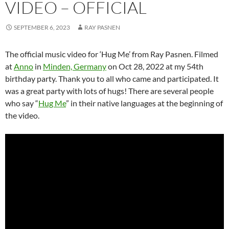
VIDEO – OFFICIAL
SEPTEMBER 6, 2023
RAY PASNEN
The official music video for ‘Hug Me’ from Ray Pasnen. Filmed
at
Anno
in
Minden, Germany
on Oct 28, 2022 at my 54th
birthday party. Thank you to all who came and participated. It
was a great party with lots of hugs! There are several people
who say “
Hug Me
” in their native languages at the beginning of
the video.